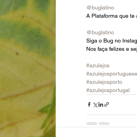
@buglatino
A Plataforma que te 
@buglatino
Siga o Bug no Instag
Nos faça felizes e se
#azulejos
#azulejosportugues
#azulejosporto
#azulejosportugal