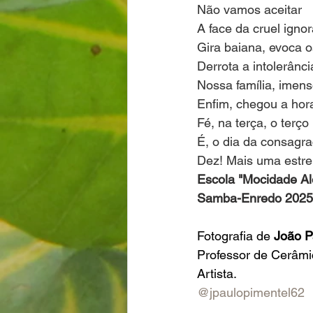
Não vamos aceitar
A face da cruel igno
Gira baiana, evoca o
Derrota a intolerânci
Nossa família, imen
Enfim, chegou a hor
Fé, na terça, o terç
É, o dia da consagr
Dez! Mais uma estrel
Escola "Mocidade Al
Samba-Enredo 2025
Fotografia de 
João P
Professor de Cerâmi
Artista.
@jpaulopimentel62