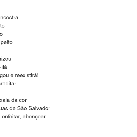
ncestral
ão
ão
peito
nizou
ifá
ou e reexistirá!
reditar
xala da cor
uas de São Salvador
enfeitar, abençoar