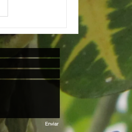
NDIVIDUALISMO DOENTIO
OS ADOECE” e "Ponto de vista"
ciedade
Enviar