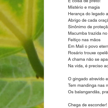
É coisa de preto!
Mistério e magia
Herança do legado a
Abrigo de cada oraç
Sinônimo de proteç
Macumba trazida no 
Feitiço nas mãos
Em Mali o povo eter
Rosário trouxe opelê-
A chama não se apag
Na vida, é preciso ac
O gingado atrevido e
Tem mandinga nas r
Os balangandãs, pra 
Chega de esconder!