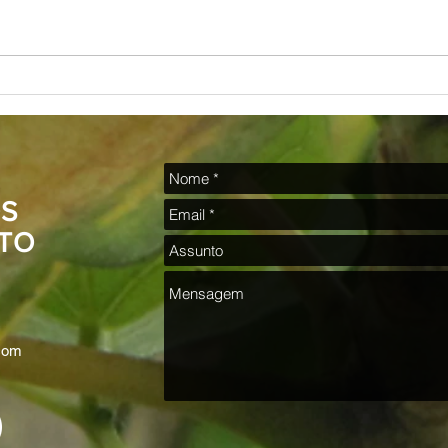
Poesia para os irmãos negros
“O I
QUE N
Bug So
S
TO
.com