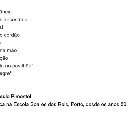
rância
s ancestrais
a!
so cordão
a
o na mão
ação
a no pavilhão"
egre"
aulo Pimentel
ca na Escola Soares dos Reis, Porto, desde os anos 80.