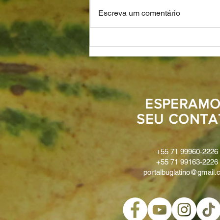
A Arte de Moacyr Motta
Escreva um comentário
ESPERAMO
SEU CONTA
+55 71 99960-2226
+55 71 99163-2226
portalbuglatino@gmail