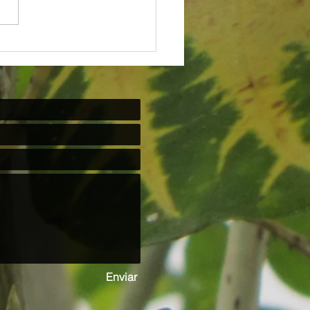
NDIVIDUALISMO DOENTIO
OS ADOECE” e "Ponto de vista"
ciedade
Enviar