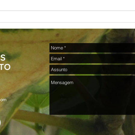
Poesia para os irmãos negros
“O I
QUE N
Bug So
S
TO
.com