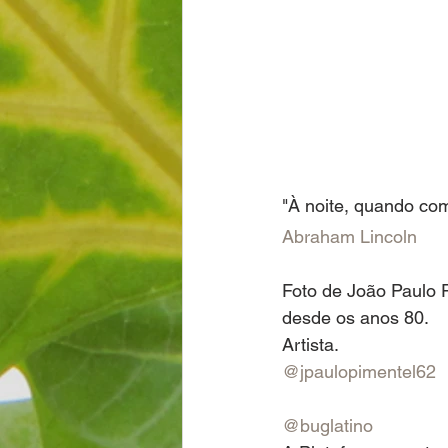
"À noite, quando co
Abraham Lincoln
Foto de João Paulo P
desde os anos 80.
Artista.
@jpaulopimentel62
@buglatino