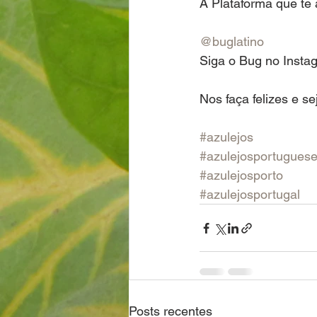
A Plataforma que te 
@buglatino
Siga o Bug no Instag
Nos faça felizes e se
#azulejos
#azulejosportugues
#azulejosporto
#azulejosportugal
Posts recentes