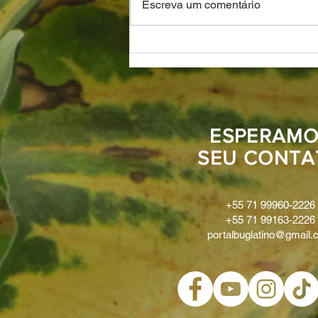
A Arte de Moacyr Motta
Escreva um comentário
ESPERAMO
SEU CONTA
+55 71 99960-2226
+55 71 99163-2226
portalbuglatino@gmail