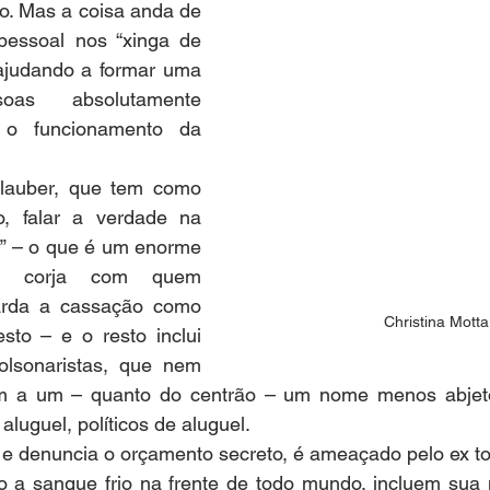
o. Mas a coisa anda de 
pessoal nos “xinga de 
ajudando a formar uma 
as absolutamente 
o funcionamento da 
lauber, que tem como 
, falar a verdade na 
da” – o que é um enorme 
da corja com quem 
rda a cassação como 
Christina Motta
sto – e o resto inclui 
olsonaristas, que nem 
um a um – quanto do centrão – um nome menos abjeto
 aluguel, políticos de aluguel.
ber e denuncia o orçamento secreto, é ameaçado pelo ex t
 a sangue frio na frente de todo mundo, incluem sua m