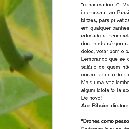
“conservadores”. M
interessam ao Brasi
blitzes, para privati
em qualquer banheir
educada e incompete
desejando só que c
deles, votar bem e pa
Lembrando que se o 
salário de quem nã
nosso lado é o do po
Mais uma vez lembra
algum idiota foi lá a
De novo!
Ana Ribeiro, diretor
“Drones como pesso
Podemos falar de dr