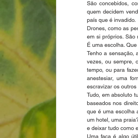
São concebidos, con
quem decidem vende
país que é invadido.
Drones, como as pes
em si próprios. São
É uma escolha. Que 
Tenho a sensação, a
vezes, ou sempre, o
tempo, ou para faze
anestesiar, uma fo
escravizar os outro
Tudo, em absoluto tu
baseados nos direit
que é uma escolha al
um hotel, uma praia? 
e deixar tudo como 
Uma faca é algo úti