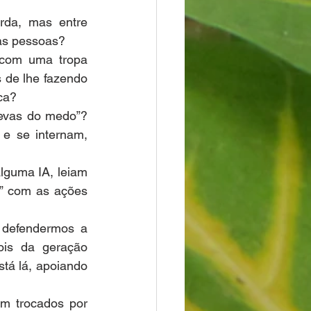
rda, mas entre 
das pessoas?
com uma tropa 
 de lhe fazendo 
ca?
evas do medo”? 
e se internam, 
guma IA, leiam 
e” com as ações 
 defendermos a 
is da geração 
tá lá, apoiando 
m trocados por 