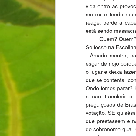
vida entre as prov
morrer e tendo aque
reage, perde a cab
está sendo massacr
         Quem? Quem
Se fosse na Escolin
- Amado mestre, es
esgar de nojo porqu
o lugar e deixa faze
que se contentar co
Onde fomos parar? H
e não transferir o 
preguiçosos de Bras
votação. SE quisés
que prestassem e nã
do sobrenome qual. 