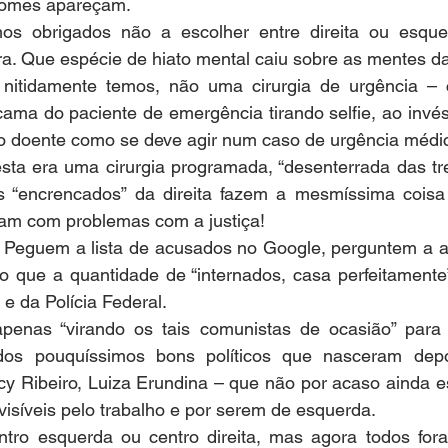
nomes apareçam.
os obrigados não a escolher entre direita ou esque
ra. Que espécie de hiato mental caiu sobre as mentes 
nitidamente temos, não uma cirurgia de urgência – 
ama do paciente de emergência tirando selfie, ao invés
o doente como se deve agir num caso de urgência médi
ta era uma cirurgia programada, “desenterrada das tr
 “encrencados” da direita fazem a mesmíssima coisa 
am com problemas com a justiça!
Peguem a lista de acusados no Google, perguntem a al
rão que a quantidade de “internados, casa perfeitament
 e da Polícia Federal.
apenas “virando os tais comunistas de ocasião” para
dos pouquíssimos bons políticos que nasceram depo
rcy Ribeiro, Luiza Erundina – que não por acaso ainda es
visíveis pelo trabalho e por serem de esquerda.
tro esquerda ou centro direita, mas agora todos fora