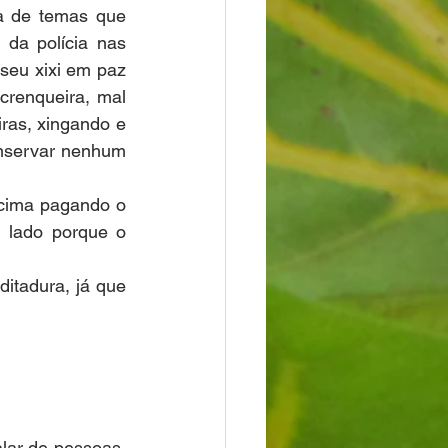
a de temas que 
da polícia nas 
 seu xixi em paz 
renqueira, mal 
ras, xingando e 
nservar nenhum 
 cima pagando o 
lado porque o 
tadura, já que 
ar de pessoas. 