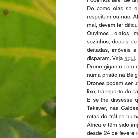
De como elas se e
respeitam ou não. Af
mal, devem ter dific
Ouvimos relatos im
sozinhos, depois de
deitadas, imóveis e
disparam. Veja 
aqui
.
Drone gigante com ca
numa prisão na Bélgi
Drones podem ser ut
lixo, transporte de 
E se lhe dissesse 
Tekever, nas Caldas
rotas de tráfico hu
África e têm sido im
desde 24 de fevereir