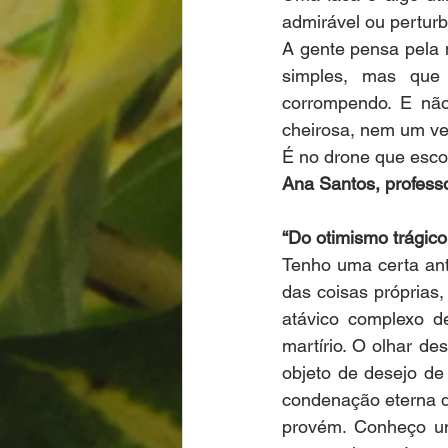
admirável ou perturb
A gente pensa pela 
simples, mas que 
corrompendo. E nã
cheirosa, nem um ve
É no drone que esco
Ana Santos, professo
“Do otimismo trágic
Tenho uma certa ant
das coisas próprias,
atávico complexo de 
martírio. O olhar d
objeto de desejo de
condenação eterna d
provém. Conheço uns