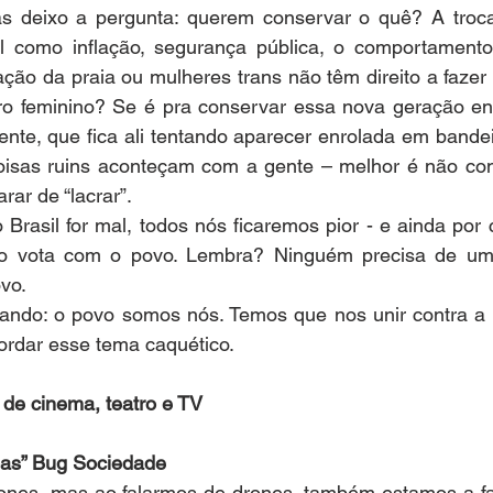
as deixo a pergunta: querem conservar o quê? A troc
l como inflação, segurança pública, o comportamento 
zação da praia ou mulheres trans não têm direito a fazer
o feminino? Se é pra conservar essa nova geração enc
nte, que fica ali tentando aparecer enrolada em bandei
oisas ruins aconteçam com a gente – melhor é não co
rar de “lacrar”.
Brasil for mal, todos nós ficaremos pior - e ainda por
o vota com o povo. Lembra? Ninguém precisa de um 
vo. 
ndo: o povo somos nós. Temos que nos unir contra a di
cordar esse tema caquético.
a de cinema, teatro e TV
as” Bug Sociedade
ones, mas ao falarmos de drones, também estamos a fal