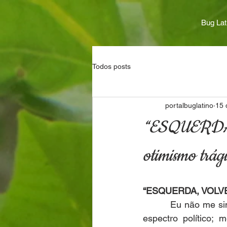
Bug Lat
Todos posts
portalbuglatino
15 
“ESQUERDA, 
otimismo trág
“ESQUERDA, VOLVER
         Eu não me s
espectro político;