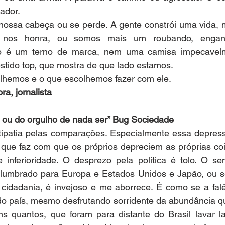
ador.
nossa cabeça ou se perde. A gente constrói uma vida, 
nos honra, ou somos mais um roubando, enganand
o é um terno de marca, nem uma camisa impecavelm
stido top, que mostra de que lado estamos.
lhemos e o que escolhemos fazer com ele.
ra, jornalista
o ou do orgulho de nada ser” Bug Sociedade
ipatia pelas comparações. Especialmente essa depressã
 que faz com que os próprios depreciem as próprias coi
inferioridade. O desprezo pela política é tolo. O senti
eslumbrado para Europa e Estados Unidos e Japão, ou se
 cidadania, é invejoso e me aborrece. É como se a falê
o país, mesmo desfrutando sorridente da abundância que
 quantos, que foram para distante do Brasil lavar latr