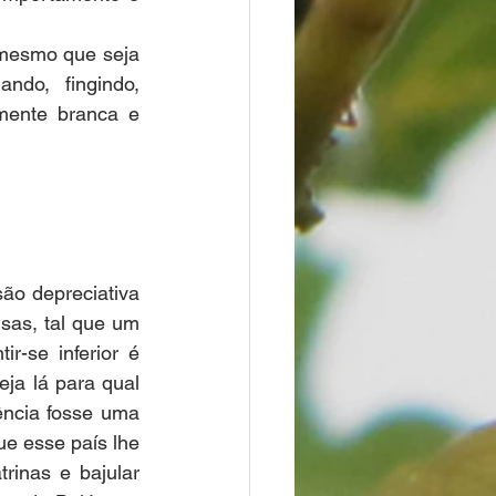
mesmo que seja 
o, fingindo, 
ente branca e 
o depreciativa 
sas, tal que um 
r-se inferior é 
ja lá para qual 
ncia fosse uma 
 esse país lhe 
inas e bajular 