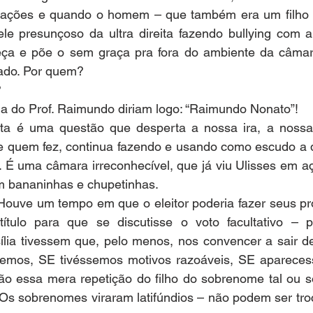
ocações e quando o homem – que também era um filho
le presunçoso da ultra direita fazendo bullying com a
eça e põe o sem graça pra fora do ambiente da câmar
ado. Por quem?
?
ha do Prof. Raimundo diriam logo: “Raimundo Nonato”!
ta é uma questão que desperta a nossa ira, a nossa 
e quem fez, continua fazendo e usando como escudo a 
r. É uma câmara irreconhecível, que já viu Ulisses em a
m bananinhas e chupetinhas.
ouve um tempo em que o eleitor poderia fazer seus próp
título para que se discutisse o voto facultativo – 
ília tivessem que, pelo menos, nos convencer a sair d
semos, SE tivéssemos motivos razoáveis, SE apareces
o essa mera repetição do filho do sobrenome tal ou so
Os sobrenomes viraram latifúndios – não podem ser tro