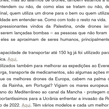
ntendem ou não, de como elas se tratam ou não, de
inal, quem utiliza um drone para o bem ou quem utiliza
uldade em entender-se. Como com todo o resto na vida.
pressionantes vindos da Palestina, onde drones isr
 serem lançadas bombas – as pessoas que não foram at
 eles se aproximam de seres humanos, principalmente
pacidade de transportar até 150 kg já foi utilizado para 
ca. 
Aqui.
ilizados também para melhorar as expedições ao Everes
carga, transporte de medicamentos, são algumas ações mu
que os melhores drones da Europa, cabem na palma d
 da Rainha, em Portugal? Vigiam os mares europeus –
mano do Mediterrâneo ao canal da Mancha - protegem o
portantíssimos para a Ucrânia enfrentar a invasão da Rú
o de 2022. 
Aqui
. Têm vários modelos e cada um melhor 