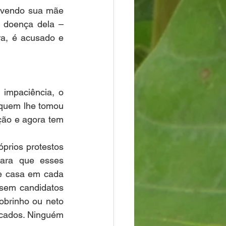
 vendo sua mãe 
 doença dela – 
a, é acusado e 
impaciência, o 
quem lhe tomou 
ção e agora tem 
rios protestos 
para que esses 
e casa em cada 
sem candidatos 
brinho ou neto 
cados. Ninguém 