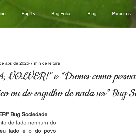
ino
Bug Tv
Bug Fotos
Blog
Parceiros
de abr. de 2025
7 min de leitura
VOLVER!” e “Drones como pessoas
ico ou do orgulho de nada ser” Bug S
!” Bug Sociedade
into de lado nenhum do 
 meu lado é o do povo 