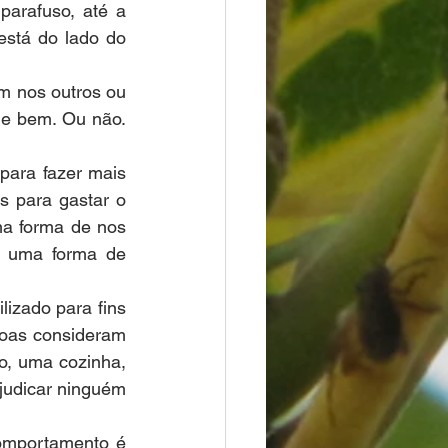
arafuso, até a 
stá do lado do 
 nos outros ou 
e bem. Ou não. 
.
ara fazer mais 
 para gastar o 
a forma de nos 
, uma forma de 
izado para fins 
oas consideram 
o, uma cozinha, 
ejudicar ninguém 
omportamento é 