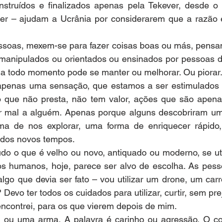
struídos e finalizados apenas pela Tekever, desde o p
r – ajudam a Ucrânia por considerarem que a razão e
soas, mexem-se para fazer coisas boas ou más, pensam
 manipulados ou orientados ou ensinados por pessoas d
a todo momento pode se manter ou melhorar. Ou piorar
penas uma sensação, que estamos a ser estimulados p
 que não presta, não tem valor, ações que são apenas
r mal a alguém. Apenas porque alguns descobriram um
rma de nos explorar, uma forma de enriquecer rápido
s dos novos tempos.
do o que é velho ou novo, antiquado ou moderno, se util
os humanos, hoje, parece ser alvo de escolha. As pess
go que devia ser fato – vou utilizar um drone, um carr
Devo ter todos os cuidados para utilizar, curtir, sem pr
encontrei, para os que vierem depois de mim.
l ou uma arma. A palavra é carinho ou agressão. O c