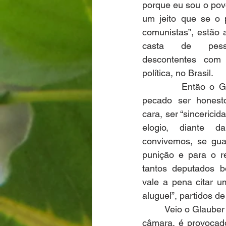
porque eu sou o pov
um jeito que se o 
comunistas”, estão 
casta de pesso
descontentes com 
política, no Brasil.
         Então o G
pecado ser honesto
cara, ser “sincerici
elogio, diante 
convivemos, se gua
punição e para o re
tantos deputados b
vale a pena citar 
aluguel”, partidos de
         Veio o Glau
câmara, é provocado