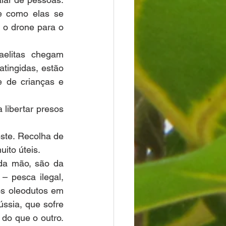
 como elas se 
 o drone para o 
aelitas chegam 
ingidas, estão 
 de crianças e 
libertar presos 
te. Recolha de 
ito úteis.
a mão, são da 
 pesca ilegal, 
s oleodutos em 
ssia, que sofre 
do que o outro. 