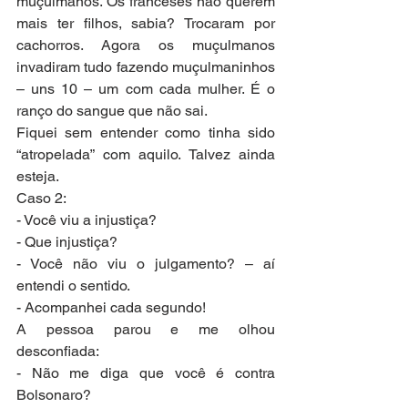
muçulmanos. Os franceses não querem 
mais ter filhos, sabia? Trocaram por 
cachorros. Agora os muçulmanos 
invadiram tudo fazendo muçulmaninhos 
– uns 10 – um com cada mulher. É o 
ranço do sangue que não sai.
Fiquei sem entender como tinha sido 
“atropelada” com aquilo. Talvez ainda 
esteja.
Caso 2:
- Você viu a injustiça?
- Que injustiça?
- Você não viu o julgamento? – aí 
entendi o sentido.
- Acompanhei cada segundo!
A pessoa parou e me olhou 
desconfiada:
- Não me diga que você é contra 
Bolsonaro?