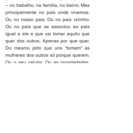
– no trabalho, na família, no bairro. Mas 
principalmente no país onde vivemos. 
Ou no nosso país. Ou no país vizinho. 
Ou no país que se associou ao país 
igual a ele e que vai tomar aquilo que 
quer dos outros. Apenas por que quer. 
Do mesmo jeito que uns “tomam” as 
mulheres dos outros só porque querem. 
Ou o seu celular. Ou as propriedades. 
Ou o seu dinheiro. Ou a sua felicidade.
Estamos todos em choque com o que 
Trump está fazendo, com o que Putin 
tem vindo a fazer, com o que Bolsonaro 
fez e está fazendo, e tantos outros mais. 
Mas pessoas iguais a eles vivem bem 
do nosso lado, muitas vezes durante 
largos anos, como que camufladas. Do 
nosso lado, no trabalho, na família. 