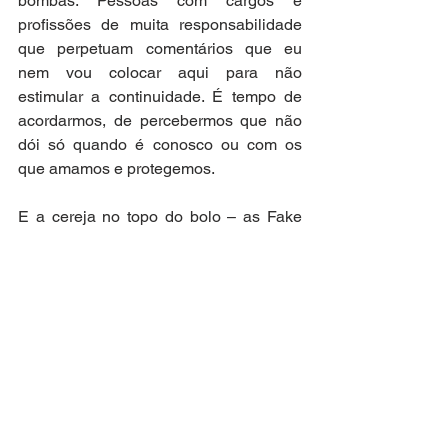
bombas. Pessoas com cargos e 
profissões de muita responsabilidade 
que perpetuam comentários que eu 
nem vou colocar aqui para não 
estimular a continuidade. É tempo de 
acordarmos, de percebermos que não 
dói só quando é conosco ou com os 
que amamos e protegemos. 
E a cereja no topo do bolo – as Fake 
News. Que aumentam, evoluem, 
disseminam, desenvolvem. Criam uma 
poluição na comunicação tão grande 
que chega a ser quase como caminhar 
durante uma tempestade no deserto, 
sem cobrir a cara. Não conseguimos 
limpar a comunicação, construir um 
espaço saudável de convivência e 
reina a desconfiança entre todos e tudo. 