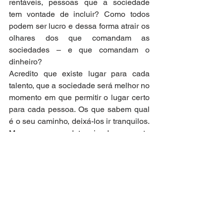
rentáveis, pessoas que a sociedade 
tem vontade de incluir? Como todos 
podem ser lucro e dessa forma atrair os 
olhares dos que comandam as 
sociedades – e que comandam o 
dinheiro?
Acredito que existe lugar para cada 
talento, que a sociedade será melhor no 
momento em que permitir o lugar certo 
para cada pessoa. Os que sabem qual 
é o seu caminho, deixá-los ir tranquilos. 
Mesmo que em determinado momento 
da vida possam repensar – está tudo 
bem. Os que não sabem o que seguir, 
os que não têm nada de interessante no 
que é oferecido, os que se sentem 
incapazes de fazer o que é oferecido, 
os que estão identificados socialmente 
como pessoas com incapacidades – 