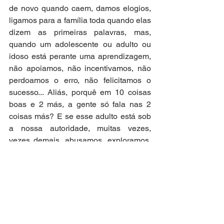
de novo quando caem, damos elogios, 
ligamos para a família toda quando elas 
dizem as primeiras palavras, mas,  
quando um adolescente ou adulto ou 
idoso está perante uma aprendizagem, 
não apoiamos, não incentivamos, não 
perdoamos o erro, não felicitamos o 
sucesso... Aliás, porquê em 10 coisas 
boas e 2 más, a gente só fala nas 2 
coisas más? E se esse adulto está sob 
a nossa autoridade, muitas vezes, 
vezes demais, abusamos, exploramos, 
humilhamos, escravizamos? Mas 
falarem de nós? Apontarem o que está 
errado? Não admitimos nada, nem uma 
chamada de atenção. 
Tem um efeito tão devastadoramente 