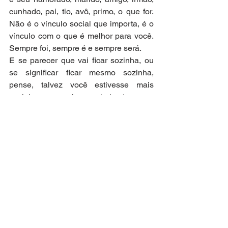
cunhado, pai, tio, avô, primo, o que for. 
Não é o vínculo social que importa, é o 
vínculo com o que é melhor para você. 
Sempre foi, sempre é e sempre será.
E se parecer que vai ficar sozinha, ou 
se significar ficar mesmo sozinha, 
pense, talvez você estivesse mais 
sozinha antes só que cheia de gente 
em volta.
Ana Santos, professora, jornalista
@buglatino
Terça-feira, dia de escrever sobre o que 
acontece no dia a dia. De crítica, de 
conselhos, de admiração, de espanto, 
de encontrar caminhos melhores para 
todos.