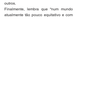
outros. 
Finalmente, lembra que “num mundo 
atualmente tão pouco equitativo e com 
tanta concentração de riqueza é muito 
difícil equilibrar as democracias, e isso 
é muito preocupante.” Dá o exemplo 
chocante que todos nos demos conta, 
da diferença entre a enorme 
preocupação e acompanhamento 
midiático com os tripulantes milionários 
do submarino que implodiu e do pouco 
interesse, preocupação e 
acompanhamento midiático com mais 
700 de migrantes num barco, no 
mediterrâneo, sendo “explorados”, na 
busca desesperada por um lugar 
melhor para viver e pedindo ajuda 
internacional. “Levar a sério a 
manutenção de vidas economicamente 