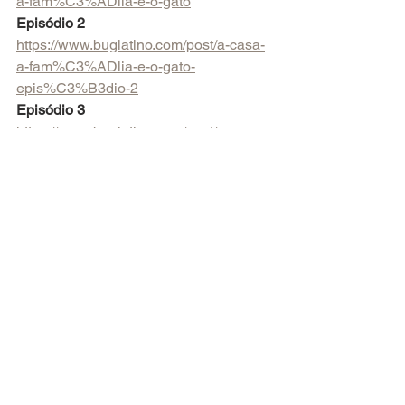
a-fam%C3%ADlia-e-o-gato
Episódio 2
https://www.buglatino.com/post/a-casa-
a-fam%C3%ADlia-e-o-gato-
epis%C3%B3dio-2
Episódio 3
https://www.buglatino.com/post/a-casa-
a-fam%C3%ADlia-e-o-gato-
epis%C3%B3dio-3
Episódio 4
https://www.buglatino.com/post/a-casa-
a-fam%C3%ADlia-e-o-gato-
epis%C3%B3dio-4
Episódio 5
https://www.buglatino.com/post/a-casa-
a-fam%C3%ADlia-e-o-gato-
epis%C3%B3dio-5
Episódio 6
https://www.buglatino.com/post/a-casa-