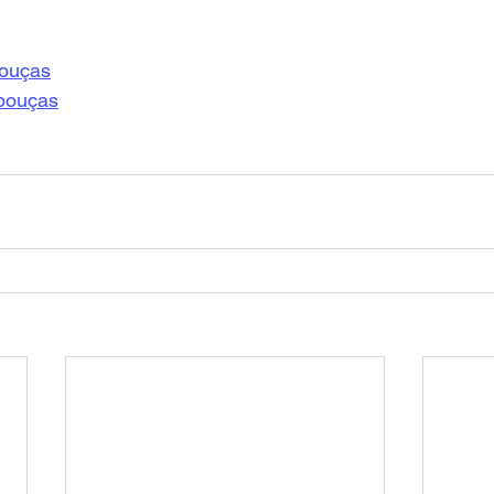
ouças
bouças