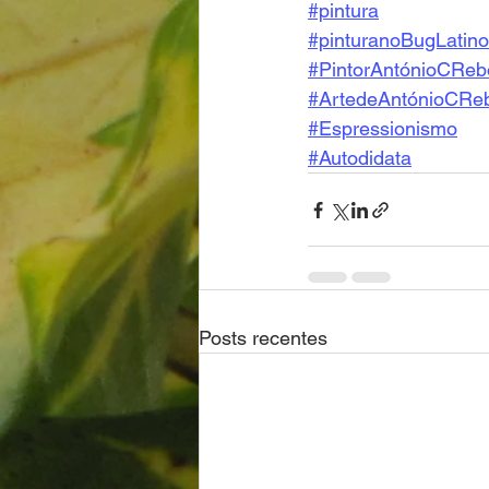
#pintura
#pinturanoBugLatino
#PintorAntónioCReb
#ArtedeAntónioCRe
#Espressionismo
#Autodidata
Posts recentes