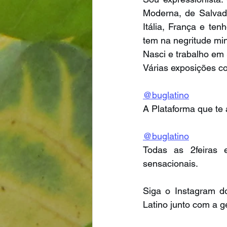
Moderna, de Salvado
Itália, França e ten
tem na negritude min
Nasci e trabalho em 
Várias exposições co
@buglatino
A Plataforma que te 
@buglatino
Todas as 2feiras e
sensacionais.
Siga o Instagram do
Latino junto com a g