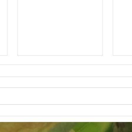
Poesia para os irmãos negros
“O I
QUE N
Bug So