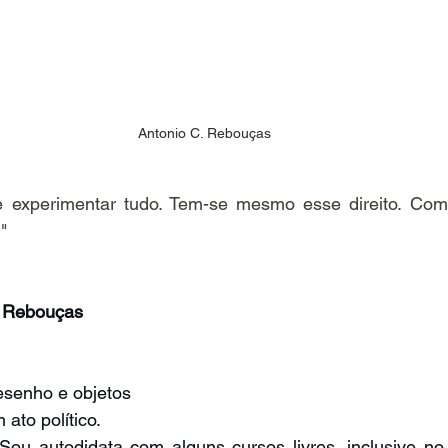
Antonio C. Rebouças
e experimentar tudo. Tem-se mesmo esse direito. Com
"
. Rebouças
desenho e objetos
 ato político.
 Sou autodidata com alguns cursos livres, inclusive no