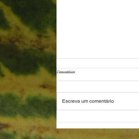
Comentários
A Arte de Moacyr Motta
Escreva um comentário