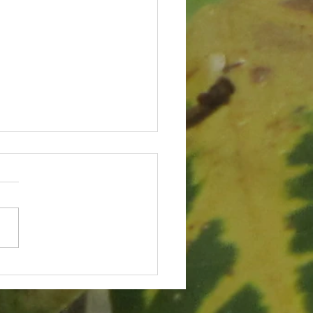
NDIVIDUALISMO DOENTIO
OS ADOECE” e "Ponto de vista"
ciedade