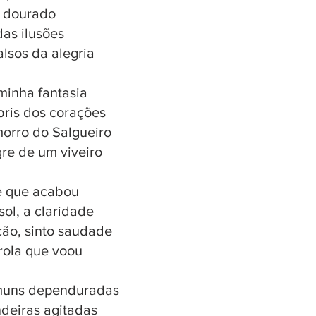
e dourado
as ilusões
alsos da alegria
minha fantasia
bris dos corações
orro do Salgueiro
gre de um viveiro
e que acabou
sol, a claridade
cão, sinto saudade
ola que voou
muns dependuradas
deiras agitadas