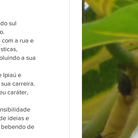
do sul 
o.
 com a rua e 
sticas, 
oluindo a sua 
 Ipiaú e 
sua carreira.
u caráter, 
nsibilidade 
e ideias e 
, bebendo de 