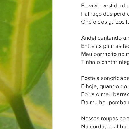
Eu vivia vestido d
Palhaço das perdid
Cheio dos guizos f
Andei cantando a 
Entre as palmas fe
Meu barracão no m
Tinha o cantar ale
Foste a sonoridad
E hoje, quando do 
Forra o meu barra
Da mulher pomba-r
Nossas roupas co
Na corda, qual ban