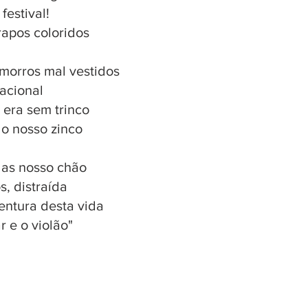
festival!
rapos coloridos
morros mal vestidos
acional
 era sem trinco
 o nosso zinco
las nosso chão
s, distraída
entura desta vida
r e o violão"