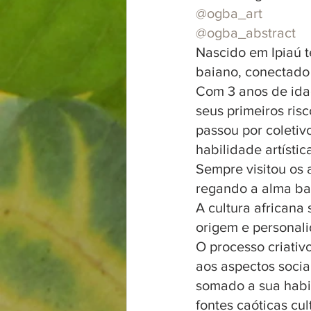
@ogba_art
@ogba_abstract
Nascido em Ipiaú te
baiano, conectado 
Com 3 anos de idad
seus primeiros ris
passou por coletiv
habilidade artístic
Sempre visitou os 
regando a alma bai
A cultura africana
origem e personali
O processo criativ
aos aspectos soci
somado a sua habil
fontes caóticas cu