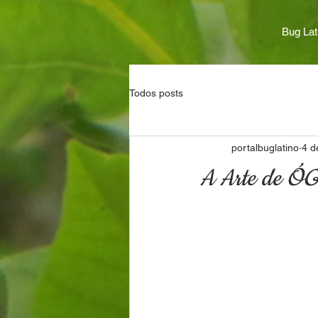
Bug Lat
Todos posts
portalbuglatino
4 d
A Arte de Ó