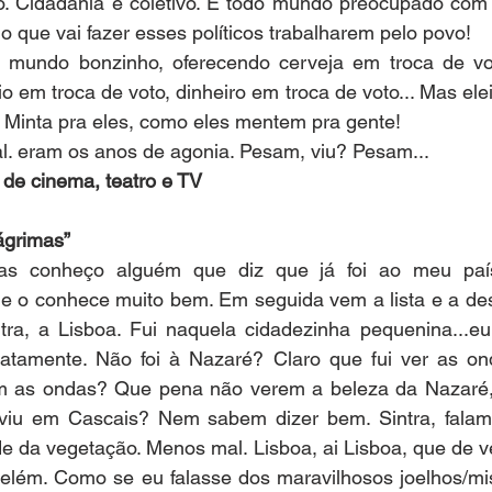
o. Cidadania é coletivo. É todo mundo preocupado com 
o que vai fazer esses políticos trabalharem pelo povo!
do mundo bonzinho, oferecendo cerveja em troca de vo
o em troca de voto, dinheiro em troca de voto... Mas ele
 Minta pra eles, como eles mentem pra gente!
al. eram os anos de agonia. Pesam, viu? Pesam...
a de cinema, teatro e TV
ágrimas”
as conheço alguém que diz que já foi ao meu país,
e o conhece muito bem. Em seguida vem a lista e a desc
ntra, a Lisboa. Fui naquela cidadezinha pequenina...eu
atamente. Não foi à Nazaré? Claro que fui ver as on
m as ondas? Que pena não verem a beleza da Nazaré, 
viu em Cascais? Nem sabem dizer bem. Sintra, falam
de da vegetação. Menos mal. Lisboa, ai Lisboa, que de 
elém. Como se eu falasse dos maravilhosos joelhos/mis