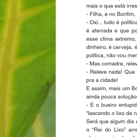
mais o que está irres
- Filha, e no Bonfim,
- Oxi... tudo é polí
é aterrada e que po
esse clima extremo,
dinheiro, é cerveja, 
política, não vou ment
- Mas comadre, relev
- Releve nada! Que e
pra a cidade!
E assim, mais um Bon
ainda pouca solução
- E o bueiro entupi
“lascando o lixo da r
Será que algum dia 
o “Rei do Lixo” arr