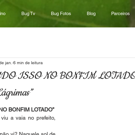
ino
Bug Tv
Bug Fotos
Blog
Parceiros
de jan.
6 min de leitura
“TUDO ISSO NO BONFIM LOTADO
Lágrimas”
 NO BONFIM LOTADO”
viu a vaia no prefeito, 
 e não vi? Naquele sol de 