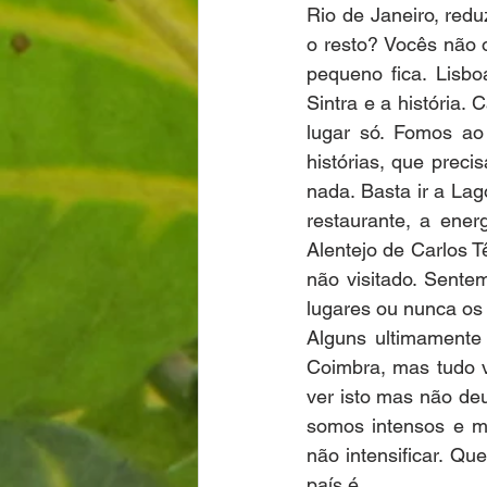
Rio de Janeiro, redu
o resto? Vocês não 
pequeno fica. Lisbo
Sintra e a história
lugar só. Fomos ao
histórias, que preci
nada. Basta ir a La
restaurante, a ener
Alentejo de Carlos Tê
não visitado. Sente
lugares ou nunca os
Alguns ultimamente 
Coimbra, mas tudo v
ver isto mas não de
somos intensos e m
não intensificar. Q
país é.