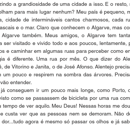
zindo a grandiosidade de uma cidade a isso. E o resto,
olham para mais lugar nenhum? Meu país é pequeno, m
a, cidade de intermináveis cantos charmosos, cada ru
. Cascais e o mar. Claro que conhecem o Algarve, mas c
 Algarve também. Meus amigos, o Algarve tem tantas
sa ser visitado e vivido todo e aos poucos, lentamente, 
gos e caminhar em algumas ruas para perceber como em
gia é diferente. Uma rua por mês. O que dizer do Alen
, de Vitorino e Janita, o de José Afonso. Alentejo precis
m um pouco e respirem na sombra das árvores. Precis
 vão entender.
já conseguem ir um pouco mais longe, como Porto, o 
isto como se passassem de bicicleta por uma rua com l
u tempo de ver aquilo. Meu Deus! Nessas horas me dou
e custa ver que as pessoas nem se demoram. Não dem
ue dor...tudo agora é mesmo só passar os olhos e já sa