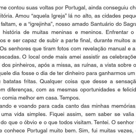
me contou suas voltas por Portugal, ainda conseguiu ch
tória. Amou “aquela Igreja” lá no alto, as cidades pequ
faltam, e a “igrejinha”, nosso amado Santuário do Sagr
a história de muitas meninas e meninos. Enfrentar o
os e ser capaz de subir a parte final, durante muitos 
 Os senhores que tiram fotos com revelação manual e a 
escadas. O local onde mais amei assistir as celebrações
dos pinheiros, após a missa, as ruínas, a vista sobre o
uele dia fosse o dia de ter dinheiro para ganharmos um
u batatas fritas. Qualquer coisa que desse a sensaç
em diferenças, com as mesmas oportunidades e felici
e comia melhor em casa. Tempos.
oando e voando para cada canto das minhas memórias,
 uma vida simples. Fiquei assim, sem saber se valia 
 do que o óbvio e o que todos visitam. Tentei. O senhor 
e conhece Portugal muito bem. Sim, fui muitas vezes,