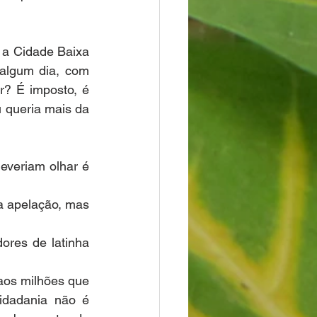
 a Cidade Baixa 
algum dia, com 
? É imposto, é 
u queria mais da 
everiam olhar é 
a apelação, mas 
res de latinha 
os milhões que 
idadania não é 