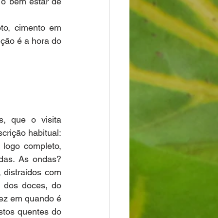
o bem estar de 
to, cimento em 
ição é a hora do 
 que o visita 
rição habitual: 
 logo completo, 
das. As ondas? 
distraídos com 
 dos doces, do 
vez em quando é 
tos quentes do 