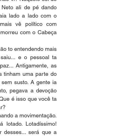
eto ali de pé dando 
ia lado a lado com o 
 mais vê político com 
o morreu com o Cabeça 
m não to entendendo mais 
 saiu... e o pessoal ta 
az... Antigamente, as 
as tinham uma parte do 
 sem susto. A gente ia 
to, pegava a devoção 
 Que é isso que você ta 
ar?
i olhando a movimentação. 
á lotado. Lotadíssimo! 
 desses... será que a 