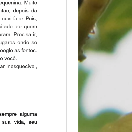
quenina. Muito 
tão, depois da 
uvi falar. Pois, 
sitado por quem 
am. Precisa ir, 
ugares onde se 
ogle as fontes. 
de você.
 inesquecível, 
sempre alguma 
 sua vida, seu 