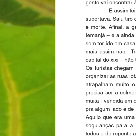
gente vai encontrar
              E assi
suportava. Saiu tiro
e morte. Afinal, a 
Iemanjá – era ainda a
sem ter ido em casa 
mais assim não.  Tr
capital do xixi – nã
Os turistas chegam 
organizar as ruas lo
atrapalham muito 
precisa ser a colme
muita - vendida em c
pra algum lado e de 
Aquilo que era uma 
seguranças para a p
todos e de repente a