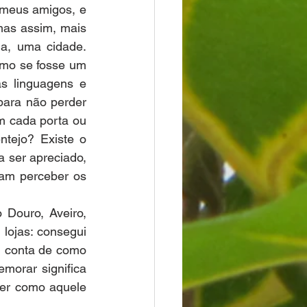
 meus amigos, e 
as assim, mais 
a, uma cidade. 
omo se fosse um 
 linguagens e 
para não perder 
 cada porta ou 
tejo? Existe o 
a ser apreciado, 
am perceber os 
Douro, Aveiro, 
ojas: consegui 
 conta de como 
orar significa 
ber como aquele 