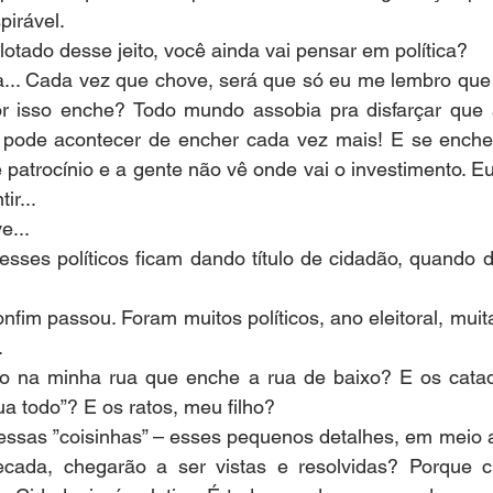
pirável.
 lotado desse jeito, você ainda vai pensar em política?
tica... Cada vez que chove, será que só eu me lembro que
r isso enche? Todo mundo assobia pra disfarçar que 
 pode acontecer de encher cada vez mais! E se encher
é patrocínio e a gente não vê onde vai o investimento. E
ir...
e...
sses políticos ficam dando título de cidadão, quando d
fim passou. Foram muitos políticos, ano eleitoral, muit
.
do na minha rua que enche a rua de baixo? E os catado
ua todo”? E os ratos, meu filho?
essas ”coisinhas” – esses pequenos detalhes, em meio a
ecada, chegarão a ser vistas e resolvidas? Porque c