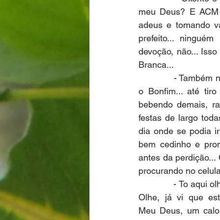
meu Deus? E ACM N
adeus e tomando va
prefeito... ninguém
devoção, não... Iss
Branca...
              - També
o Bonfim... até tiro
bebendo demais, rap
festas de largo tod
dia onde se podia ir
bem cedinho e pron
antes da perdição...
procurando no celul
              - To aqu
Olhe, já vi que est
Meu Deus, um calor