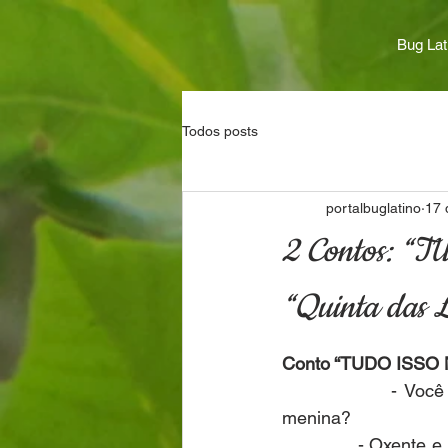
Bug Lat
Todos posts
portalbuglatino
17 
2 Contos: 
“Quinta das 
Conto “TUDO ISSO
              - Você 
menina?
              - Oxente