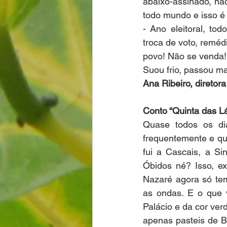
abaixo-assinado, nã
todo mundo e isso é 
- Ano eleitoral, to
troca de voto, remédi
povo! Não se venda!
Suou frio, passou m
Ana Ribeiro, diretor
Conto “Quinta das L
Quase todos os di
frequentemente e qu
fui a Cascais, a Si
Óbidos né? Isso, ex
Nazaré agora só te
as ondas. E o que 
Palácio e da cor ver
apenas pasteis de B