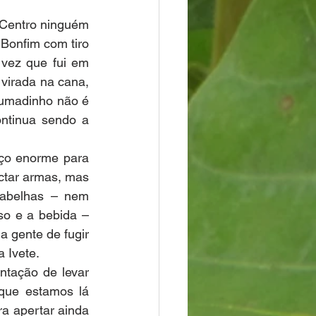
 Centro ninguém 
Bonfim com tiro 
vez que fui em 
 virada na cana, 
rumadinho não é 
ntinua sendo a 
ço enorme para 
ctar armas, mas 
abelhas – nem 
o e a bebida – 
 gente de fugir 
a Ivete.
tação de levar 
que estamos lá 
a apertar ainda 