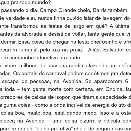
 água pra todo mundo?
m foi passando o dia. Campo Grande cheio, Barris também,
 de verdade e eu nunca tinha ouvido falar de lavagem do 
gente transformou as festas de largo em quê? A última 
ntes da alvorada e desisti de voltar, tanta gente que vi
dormir. Essa coisa de chegar na festa cheirosinho e ar
ocaram iemanjá pelo xixi na praia.  Aliás, Salvador co
o tem campanha educativa pra nada.
e veem milhões de pessoas cordiais fazendo um esfor
tadas. Os portais de carnaval podem ser ótimos pra dete
o escape de pessoas, na Avenida. Se aparecerem 6 
ia toda – tem gente morta com certeza, em Ondina. Iss
orredores de caixas de isopor, que tiram a capacidade da
alguma coisa - como a onda incrível de energia do trio d
coisa boa, muito boa, está dando medo. Isso e a osten
ipoca na Avenida – uma coisa bizarra e ridícula por
parece aquela “bolha protetiva” cheia de seguranças par