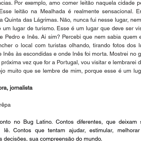
ncias. Por exemplo, amo comer leitão naquela cidade pe
Esse leitão na Mealhada é realmente sensacional. En
 a Quinta das Lágrimas. Não, nunca fui nesse lugar, nem o
é um lugar de turismo. Esse é um lugar que deve ser vi
de Pedro e Inês. Ai sim? Percebi que nem sabia quem er
her o local com turistas olhando, tirando fotos dos l
Inês às escondidas e onde Inês foi morta. Mostrei no go
 próxima vez que for a Portugal, vou visitar e lembrarei 
jo muito que se lembre de mim, porque esse é um lugar
ra, jornalista
rêpa
nto no Bug Latino. Contos diferentes, que deixam 
 lê. Contos que tentam ajudar, estimular, melhorar
s decisões, sua compreensão do mundo.