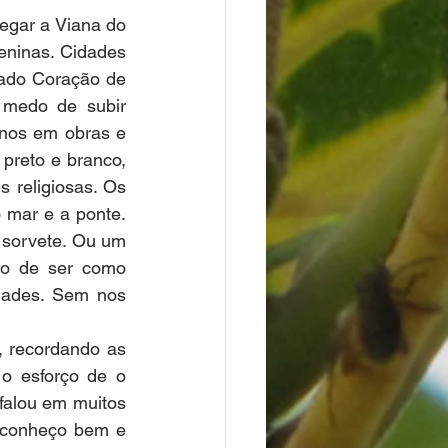
egar a Viana do 
eninas. Cidades 
ado Coração de 
 medo de subir 
anos em obras e 
preto e branco, 
 religiosas. Os 
 mar e a ponte. 
 sorvete. Ou um 
ão de ser como 
dades. Sem nos 
 recordando as 
o esforço de o 
falou em muitos 
 conheço bem e 