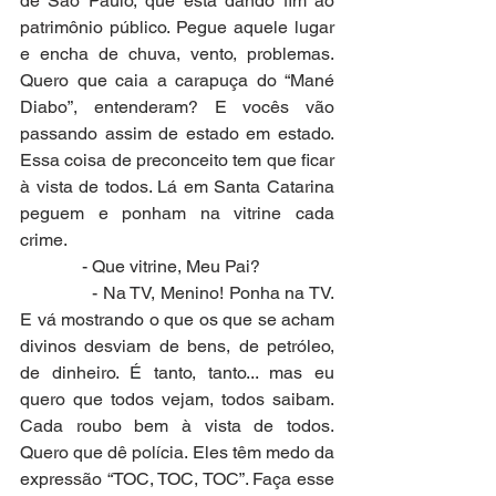
de São Paulo, que está dando fim ao 
patrimônio público. Pegue aquele lugar 
e encha de chuva, vento, problemas. 
Quero que caia a carapuça do “Mané 
Diabo”, entenderam? E vocês vão 
passando assim de estado em estado. 
Essa coisa de preconceito tem que ficar 
à vista de todos. Lá em Santa Catarina 
peguem e ponham na vitrine cada 
crime.
              - Que vitrine, Meu Pai?
              - Na TV, Menino! Ponha na TV. 
E vá mostrando o que os que se acham 
divinos desviam de bens, de petróleo, 
de dinheiro. É tanto, tanto... mas eu 
quero que todos vejam, todos saibam. 
Cada roubo bem à vista de todos. 
Quero que dê polícia. Eles têm medo da 
expressão “TOC, TOC, TOC”. Faça esse 