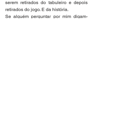
serem retirados do tabuleiro e depois 
retirados do jogo. E da história.
Se alguém perguntar por mim digam-
lhe que fui visitar Clarice Lispector. 
Temos muito para conversar.
Também já marquei um chá com Violeta 
Parra porque quero que me conte como 
conseguiu fazer aquela maravilha da 
sua autobiografia em “Décimas de 
Violeta Parra”. Também quero bater um 
papo com Mercedes Sosa.
Mísia, Amália Rodrigues, Sophia de 
Mello Breyner, Maria Teresa Horta, 
Paula Rego, vou preparar um almoço 
sem horário para terminar.
Inês de Castro, não me escapas. Tenho 
tantas perguntas e tanto tempo para lhe 
ouvir. Ai meu Deus, como vai ser bom!
Para os que ficam, me desculpem sair 