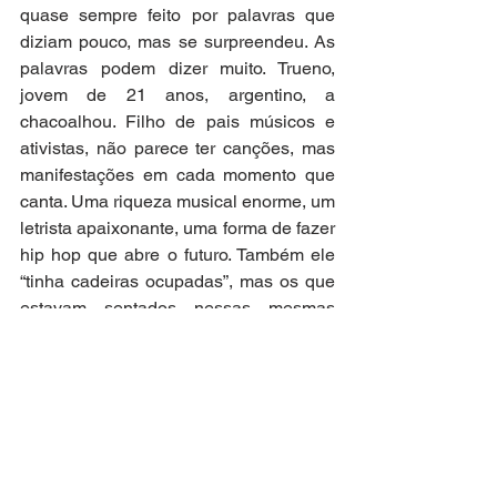
quase sempre feito por palavras que 
diziam pouco, mas se surpreendeu. As 
palavras podem dizer muito. Trueno, 
jovem de 21 anos, argentino, a 
chacoalhou. Filho de pais músicos e 
ativistas, não parece ter canções, mas 
manifestações em cada momento que 
canta. Uma riqueza musical enorme, um 
letrista apaixonante, uma forma de fazer 
hip hop que abre o futuro. Também ele 
“tinha cadeiras ocupadas”, mas os que 
estavam sentados nessas mesmas 
cadeiras, lhe ensinaram a partilhar, a 
dividir, lhe ofereceram formação, muitos 
aprendizados. É um fenômeno musical 
mundial, com mensagens de identidade 
muito próprias. É, Trueno está lhe 
mostrando como abrir as portas, onde 
estão cada uma das sete chaves, como 