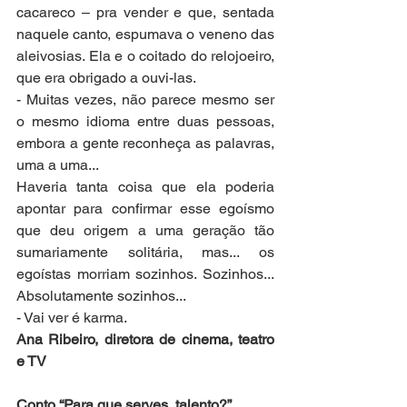
cacareco – pra vender e que, sentada 
naquele canto, espumava o veneno das 
aleivosias. Ela e o coitado do relojoeiro, 
que era obrigado a ouvi-las.
- Muitas vezes, não parece mesmo ser 
o mesmo idioma entre duas pessoas, 
embora a gente reconheça as palavras, 
uma a uma...
Haveria tanta coisa que ela poderia 
apontar para confirmar esse egoísmo 
que deu origem a uma geração tão 
sumariamente solitária, mas... os 
egoístas morriam sozinhos. Sozinhos... 
Absolutamente sozinhos...
- Vai ver é karma.
Ana Ribeiro, diretora de cinema, teatro 
e TV
Conto “Para que serves, talento?”