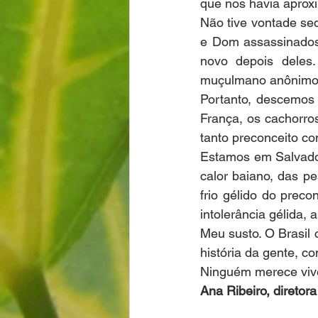
que nos havia aproxi
Não tive vontade seq
e Dom assassinados 
novo depois deles
muçulmano anônimo 
Portanto, descemos
França, os cachorros
tanto preconceito c
Estamos em Salvador
calor baiano, das p
frio gélido do preco
intolerância gélida, a
Meu susto. O Brasil c
história da gente, c
Ninguém merece viver
Ana Ribeiro, diretor