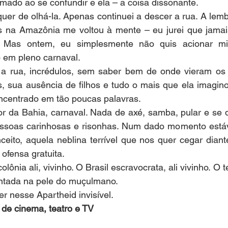
mado ao se confundir e ela – a coisa dissonante.
uer de olhá-la. Apenas continuei a descer a rua. A lem
na Amazônia me voltou à mente – eu jurei que jamais
. Mas ontem, eu simplesmente não quis acionar mi
em pleno carnaval.
 a rua, incrédulos, sem saber bem de onde vieram os
, sua ausência de filhos e tudo o mais que ela imaginou 
oncentrado em tão poucas palavras.
 da Bahia, carnaval. Nada de axé, samba, pular e se di
essoas carinhosas e risonhas. Num dado momento está
nceito, aquela neblina terrível que nos quer cegar diant
 ofensa gratuita.
olônia ali, vivinho. O Brasil escravocrata, ali vivinho. O
ontada na pele do muçulmano.
 nesse Apartheid invisível.
a de cinema, teatro e TV