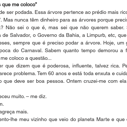
 que me coloco”
e ser podada. Essa árvore pertence ao prédio mais rico
s”. Mas nunca têm dinheiro para as árvores porque preci
rá? Não sei o que é, mas sei que não querem saber. 
ra de Salvador, o Governo da Bahia, a Limpurb, etc, que 
es, sempre que é preciso podar a árvore. Hoje, um g
época do Carnaval. Sabem quanto tempo demorou a f
 me coloco a questão...
que dizem que é poderosa, influente, talvez rica. Pel
arece problema. Tem 60 anos e está toda enxuta e cuida
o que deve ser boa pessoa. Ontem cruzei-me com ela 
eceu muito. – me diz.
m.
agreça mais.
ento-lhe meu vizinho que veio do planeta Marte e que d