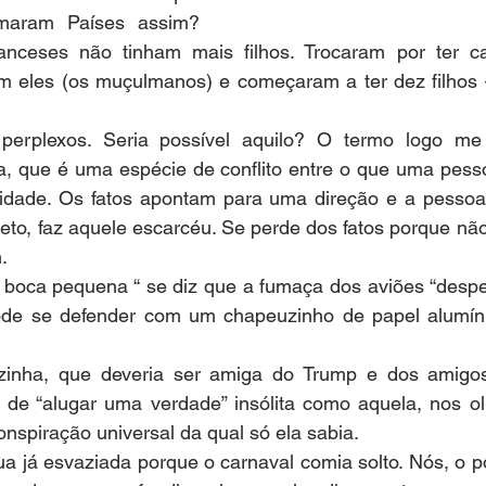
aram Países assim? 
anceses não tinham mais filhos. Trocaram por ter ca
m eles (os muçulmanos) e começaram a ter dez filhos
perplexos. Seria possível aquilo? O termo logo me 
va, que é uma espécie de conflito entre o que uma pess
alidade. Os fatos apontam para uma direção e a pessoa 
to, faz aquele escarcéu. Se perde dos fatos porque não
.
boca pequena “ se diz que a fumaça dos aviões “despej
de se defender com um chapeuzinho de papel alumíni
vizinha, que deveria ser amiga do Trump e dos amigo
de “alugar uma verdade” insólita como aquela, nos o
nspiração universal da qual só ela sabia.
rua já esvaziada porque o carnaval comia solto. Nós, o po