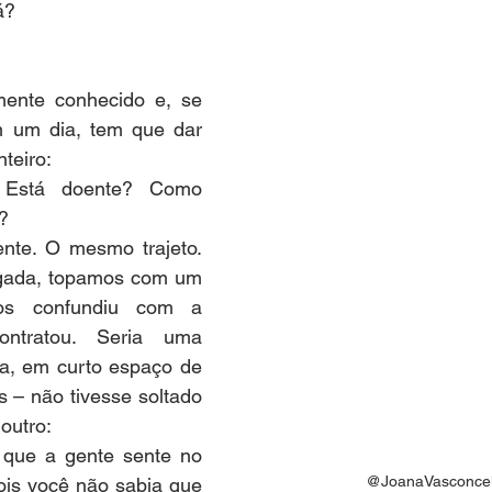
á?
mente conhecido e, se 
 um dia, tem que dar 
nteiro:
Está doente? Como 
?
ente. O mesmo trajeto. 
ada, topamos com um 
os confundiu com a 
tratou. Seria uma 
a, em curto espaço de 
 – não tivesse soltado 
outro:
 que a gente sente no 
@JoanaVasconce
ois você não sabia que 