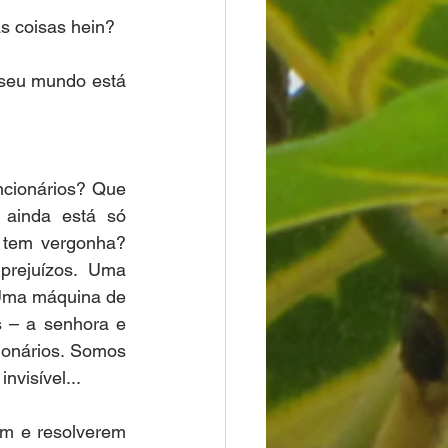
s coisas hein?
 seu mundo está 
ncionários? Que 
 ainda está só 
tem vergonha? 
rejuízos. Uma 
Uma máquina de 
 – a senhora e 
ionários. Somos 
visível...
m e resolverem 