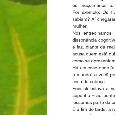
os muçulmanos tom
Por exemplo: Os fr
sabiam? Aí chegara
mulher.
Nos entreolhamos, 
dissonância cogniti
e faz, diante da re
acusa quem está quie
como se apresentam
Há um caso onde “à 
o mundo” e você po
cima da cabeça...
Pois ali estava a 
suponho – ao ponto 
fôssemos parte da co
Era fim de tarde, a 