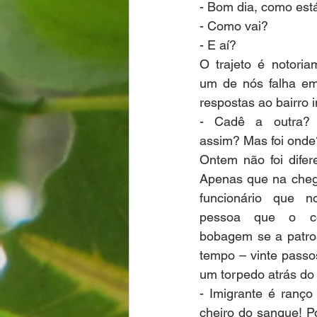
- Bom dia, como est
- Como vai?
- E aí?
O trajeto é notoria
um de nós falha em
respostas ao bairro i
- Cadê a outra? 
assim? Mas foi onde
Ontem não foi difer
Apenas que na cheg
funcionário que n
pessoa que o con
bobagem se a patro
tempo – vinte passos
um torpedo atrás do 
- Imigrante é ranço
cheiro do sangue! P