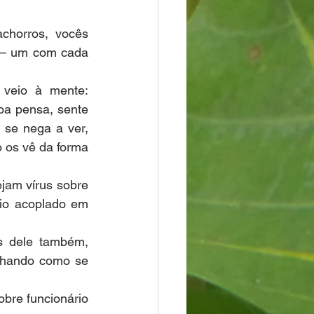
chorros, vocês 
 – um com cada 
veio à mente: 
oa pensa, sente 
se nega a ver, 
 os vê da forma 
am vírus sobre 
o acoplado em 
s dele também, 
lhando como se 
bre funcionário 