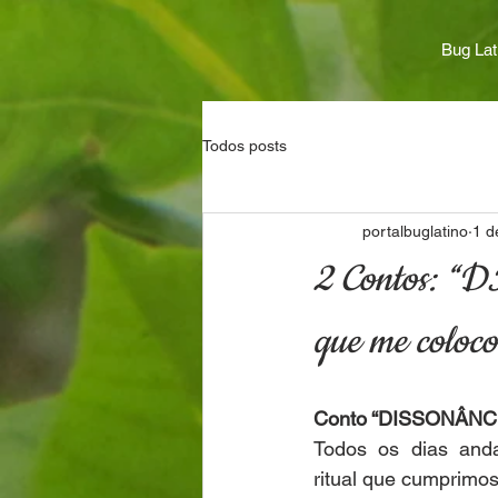
Bug Lat
Todos posts
portalbuglatino
1 d
2 Contos: “
que me coloco
Conto “DISSONÂNC
Todos os dias an
ritual que cumprimo