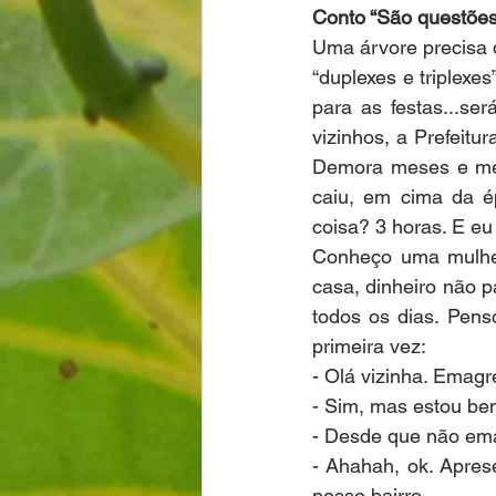
Conto “São questões
Uma árvore precisa d
“duplexes e triplexe
para as festas...se
vizinhos, a Prefeitu
Demora meses e mes
caiu, em cima da 
coisa? 3 horas. E eu
Conheço uma mulher 
casa, dinheiro não p
todos os dias. Pens
primeira vez:
- Olá vizinha. Emagr
- Sim, mas estou be
- Desde que não em
- Ahahah, ok. Apres
nosso bairro.