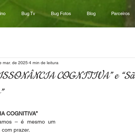
ino
Bug Tv
Bug Fotos
Blog
Parceiros
e mar. de 2025
4 min de leitura
DISSONÂNCIA COGNITIVA” e “São 
”
IA COGNITIVA”
damos – é mesmo um 
s com prazer.