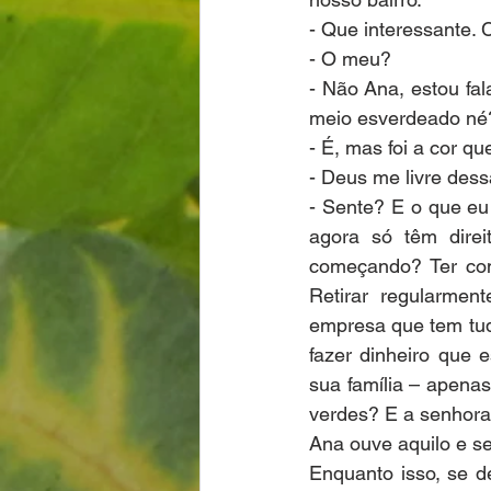
- Que interessante.
- O meu?
- Não Ana, estou fa
meio esverdeado né
- É, mas foi a cor 
- Deus me livre dessa
- Sente? E o que eu 
agora só têm direi
começando? Ter co
Retirar regularmen
empresa que tem tud
fazer dinheiro que 
sua família – apenas
verdes? E a senhora?
Ana ouve aquilo e se
Enquanto isso, se d