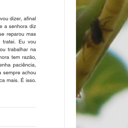
u dizer, afinal 
e a senhora diz 
se reparou mas 
tratei. Eu vou 
u trabalhar na 
ora tem razão, 
nha paciência, 
a sempre achou 
a mais. É isso. 