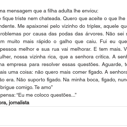
uma mensagem que a filha adulta lhe enviou:
fique triste nem chateada. Quero que aceite o que lhe vo
dente. Me apaixonei pelo vizinho do triplex, aquele qu
problemas por causa das podas das árvores. Não sei 
am muito mais rápido o galho que caiu. Fui eu que 
pessoa melhor e sua rua vai melhorar. E tem mais. Vo
her, nossa vizinha rica, que a senhora critica. A senh
a empresa para resolver essas questões. Aguarde, te
Mais uma coisa: não quero mais comer fígado. A senhor
o era. Não suporto fígado. Na minha boca, fígado, nunc
 brigue comigo. Te amo”
 pensa: “Eu me coloco questões...”
ra, jornalista