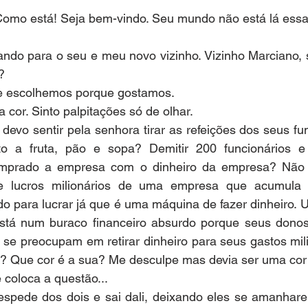
 Como está! Seja bem-vindo. Seu mundo não está lá essa
lando para o seu e meu novo vizinho. Vizinho Marciano,
?
que escolhemos porque gostamos.
 cor. Sinto palpitações só de olhar.
devo sentir pela senhora tirar as refeições dos seus fu
to a fruta, pão e sopa? Demitir 200 funcionários e
mprado a empresa com o dinheiro da empresa? Não 
te lucros milionários de uma empresa que acumula p
o para lucrar já que é uma máquina de fazer dinheiro. 
está num buraco financeiro absurdo porque seus donos
 se preocupam em retirar dinheiro para seus gastos mil
 Que cor é a sua? Me desculpe mas devia ser uma cor in
 coloca a questão...
espede dos dois e sai dali, deixando eles se amanhare