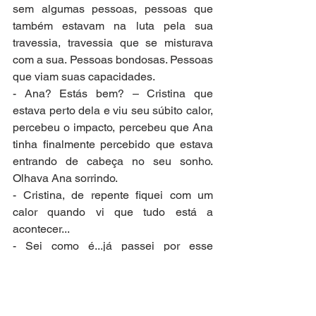
sem algumas pessoas, pessoas que 
também estavam na luta pela sua 
travessia, travessia que se misturava 
com a sua. Pessoas bondosas. Pessoas 
que viam suas capacidades.
- Ana? Estás bem? – Cristina que 
estava perto dela e viu seu súbito calor, 
percebeu o impacto, percebeu que Ana 
tinha finalmente percebido que estava 
entrando de cabeça no seu sonho. 
Olhava Ana sorrindo.
- Cristina, de repente fiquei com um 
calor quando vi que tudo está a 
acontecer...
- Sei como é...já passei por esse 
momento. Faz a travessia Ana, respira e 
te prepara porque tem muito trabalho 
para fazer aqui deste lado. Não é só 
atravessar. Durante a viagem de 13 