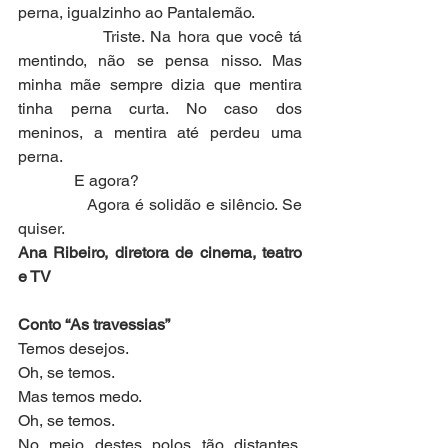
perna, igualzinho ao Pantalemão.
              Triste. Na hora que você tá 
mentindo, não se pensa nisso. Mas 
minha mãe sempre dizia que mentira 
tinha perna curta. No caso dos 
meninos, a mentira até perdeu uma 
perna.
              E agora?
              Agora é solidão e silêncio. Se 
quiser.
Ana Ribeiro, diretora de cinema, teatro 
e TV
Conto “As travessias”
Temos desejos.
Oh, se temos.
Mas temos medo.
Oh, se temos.
No meio destes polos tão distantes, 